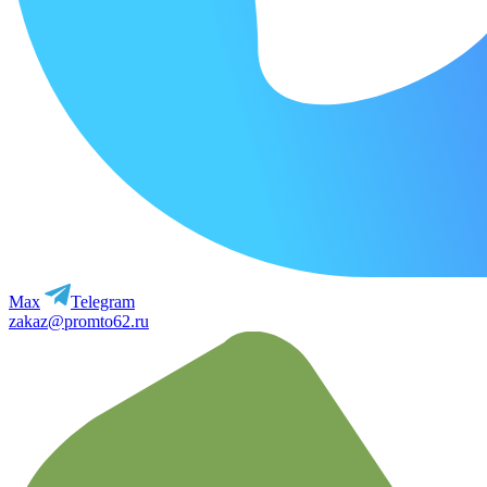
Max
Telegram
zakaz@promto62.ru