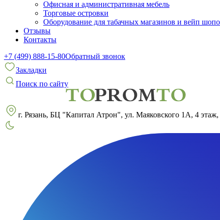
Офисная и административная мебель
Торговые островки
Оборудование для табачных магазинов и вейп шоп
Отзывы
Контакты
+7 (499) 888-15-80
Обратный звонок
Закладки
Поиск по сайту
г. Рязань, БЦ "Капитал Атрон", ул. Маяковского 1А, 4 этаж,