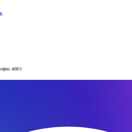
ов
 офис 408/1