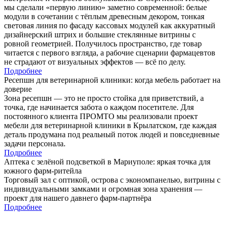
мы сделали «первую линию» заметно современной: белые
модули в сочетании с тёплым древесным декором, тонкая
световая линия по фасаду кассовых модулей как аккуратный
дизайнерский штрих и большие стеклянные витрины с
ровной геометрией. Получилось пространство, где товар
читается с первого взгляда, а рабочие сценарии фармацевтов
не страдают от визуальных эффектов — всё по делу.
Подробнее
Ресепшн для ветеринарной клиники: когда мебель работает на
доверие
Зона ресепшн — это не просто стойка для приветствий, а
точка, где начинается забота о каждом посетителе. Для
постоянного клиента ПРОМТО мы реализовали проект
мебели для ветеринарной клиники в Крылатском, где каждая
деталь продумана под реальный поток людей и повседневные
задачи персонала.
Подробнее
Аптека с зелёной подсветкой в Мариуполе: яркая точка для
южного фарм-ритейла
Торговый зал с оптикой, острова с экономпанелью, витрины с
индивидуальными замками и огромная зона хранения —
проект для нашего давнего фарм-партнёра
Подробнее