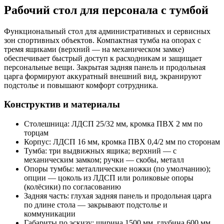
Рабочий стол для персонала с тумбой
Функциональный стол для административных и сервисных
зон спортивных объектов. Компактная тумба на опорах с
тремя ящиками (верхний — на механическом замке)
обеспечивает быстрый доступ к расходникам и защищает
персональные вещи. Закрытая задняя панель и продольная
царга формируют аккуратный внешний вид, экранируют
подстолье и повышают комфорт сотрудника.
Конструктив и материалы
Столешница: ЛДСП 25/32 мм, кромка ПВХ 2 мм по
торцам
Корпус: ЛДСП 16 мм, кромка ПВХ 0,4/2 мм по сторонам
Тумба: три выдвижных ящика; верхний — с
механическим замком; ручки — скобы, металл
Опоры тумбы: металлические ножки (по умолчанию);
опции — цоколь из ЛДСП или роликовые опоры
(колёсики) по согласованию
Задняя часть: глухая задняя панель и продольная царга
по длине стола — закрывают подстолье и
коммуникации
Габариты по эскизу: ширина 1500 мм, глубина 600 мм,