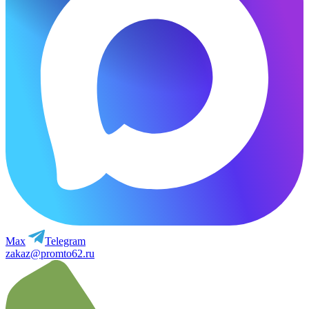
Max
Telegram
zakaz@promto62.ru