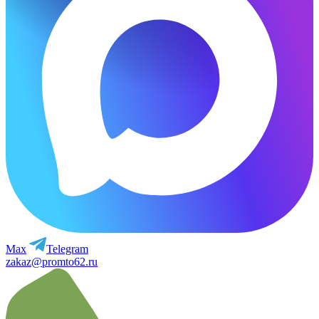
Max
Telegram
zakaz@promto62.ru