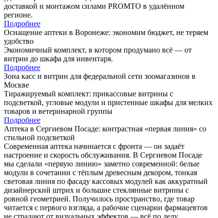
доставкой и монтажом силами PROMTO в удалённом
регионе.
Подробнее
Оснащение аптеки в Воронеже: экономим бюджет, не теряем
удобство
Экономичный комплект, в котором продумано всё — от
витрин до шкафа для инвентаря.
Подробнее
Зона касс и витрин для федеральной сети зоомагазинов в
Москве
Тиражируемый комплект: прикассовые витрины с
подсветкой, угловые модули и пристенные шкафы для мелких
товаров и ветеринарной группы
Подробнее
Аптека в Сергиевом Посаде: контрастная «первая линия» со
стильной подсветкой
Современная аптека начинается с фронта — он задаёт
настроение и скорость обслуживания. В Сергиевом Посаде
мы сделали «первую линию» заметно современной: белые
модули в сочетании с тёплым древесным декором, тонкая
световая линия по фасаду кассовых модулей как аккуратный
дизайнерский штрих и большие стеклянные витрины с
ровной геометрией. Получилось пространство, где товар
читается с первого взгляда, а рабочие сценарии фармацевтов
не страдают от визуальных эффектов — всё по делу.