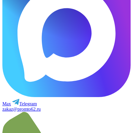
Max
Telegram
zakaz@promto62.ru