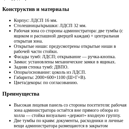
Конструктив и материалы
Корпус: ЛДСП 16 мм.
Столешницы/крышки: ЛДСП 32 мм.
Рабочая зона со стороны администратора: две тумбы (с
ящиком и распашной дверцей каждая) + центральная
открытая зона.
Открытые ниши: предусмотрены открытые ниши в
рабочей части стойки.
Фасады тумб: ЛДСП; открывание — ручка-кнопка.
Замки: установлены механические замки в ящиках.
Задняя стенка тумб: ДВПО.
Опоры/основание: цоколь из ЛДСП.
Габариты: 2000×600×1100 (Ш×Г×В).
Цвета/декоры: по согласованию.
Преимущества
Высокая лицевая панель со стороны посетителя: рабочая
зона администратора остаётся вне прямого обзора из
холла — стойка визуально «держит» входную группу.
Две тумбы по краям: документы, расходники и личные
вещи администратора размещаются в закрытом