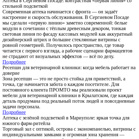
Аптека в Сергиевом Посаде: контрастная «первая линия» со
стильной подсветкой
Современная аптека начинается с фронта — он задаёт
настроение и скорость обслуживания. В Сергиевом Посаде
мы сделали «первую линию» заметно современной: белые
модули в сочетании с тёплым древесным декором, тонкая
световая линия по фасаду кассовых модулей как аккуратный
дизайнерский штрих и большие стеклянные витрины с
ровной геометрией. Получилось пространство, где товар
читается с первого взгляда, а рабочие сценарии фармацевтов
не страдают от визуальных эффектов — всё по делу.
Подробнее
Ресепшн для ветеринарной клиники: когда мебель работает на
доверие
Зона ресепшн — это не просто стойка для приветствий, а
точка, где начинается забота о каждом посетителе. Для
постоянного клиента ПРОМТО мы реализовали проект
мебели для ветеринарной клиники в Крылатском, где каждая
деталь продумана под реальный поток людей и повседневные
задачи персонала.
Подробнее
Аптека с зелёной подсветкой в Мариуполе: яркая точка для
южного фарм-ритейла
Торговый зал с оптикой, острова с экономпанелью, витрины с
индивидуальными замками и огромная зона хранения —