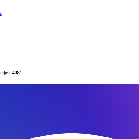
ов
 офис 408/1