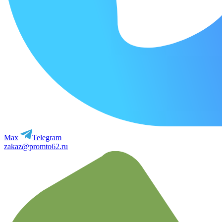
Max
Telegram
zakaz@promto62.ru