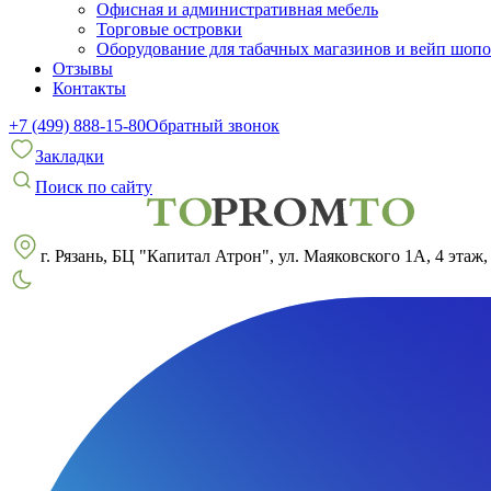
Офисная и административная мебель
Торговые островки
Оборудование для табачных магазинов и вейп шоп
Отзывы
Контакты
+7 (499) 888-15-80
Обратный звонок
Закладки
Поиск по сайту
г. Рязань, БЦ "Капитал Атрон", ул. Маяковского 1А, 4 этаж,