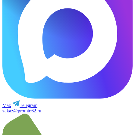
Max
Telegram
zakaz@promto62.ru