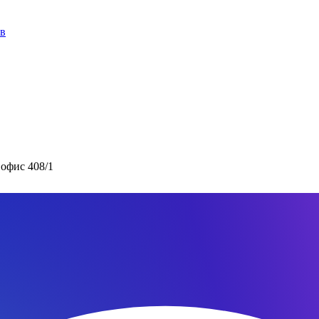
ов
 офис 408/1