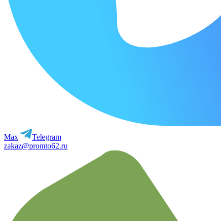
Max
Telegram
zakaz@promto62.ru