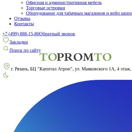
Офисная и административная мебель
Торговые островки
Оборудование для табачных магазинов и вейп шоп
Отзывы
Контакты
+7 (499) 888-15-80
Обратный звонок
Закладки
Поиск по сайту
г. Рязань, БЦ "Капитал Атрон", ул. Маяковского 1А, 4 этаж,