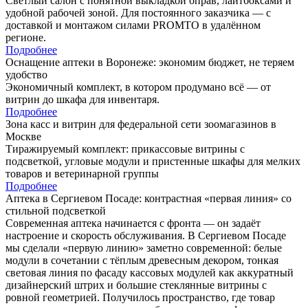
Светлый салон с понятной выкладкой оправ, лайтбоксами и
удобной рабочей зоной. Для постоянного заказчика — с
доставкой и монтажом силами PROMTO в удалённом
регионе.
Подробнее
Оснащение аптеки в Воронеже: экономим бюджет, не теряем
удобство
Экономичный комплект, в котором продумано всё — от
витрин до шкафа для инвентаря.
Подробнее
Зона касс и витрин для федеральной сети зоомагазинов в
Москве
Тиражируемый комплект: прикассовые витрины с
подсветкой, угловые модули и пристенные шкафы для мелких
товаров и ветеринарной группы
Подробнее
Аптека в Сергиевом Посаде: контрастная «первая линия» со
стильной подсветкой
Современная аптека начинается с фронта — он задаёт
настроение и скорость обслуживания. В Сергиевом Посаде
мы сделали «первую линию» заметно современной: белые
модули в сочетании с тёплым древесным декором, тонкая
световая линия по фасаду кассовых модулей как аккуратный
дизайнерский штрих и большие стеклянные витрины с
ровной геометрией. Получилось пространство, где товар