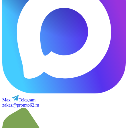
Max
Telegram
zakaz@promto62.ru