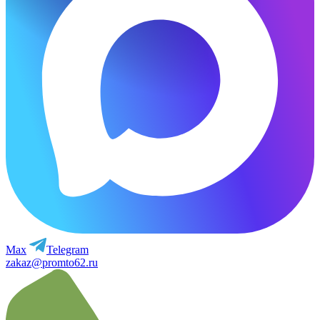
Max
Telegram
zakaz@promto62.ru