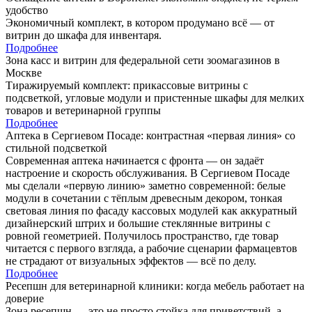
удобство
Экономичный комплект, в котором продумано всё — от
витрин до шкафа для инвентаря.
Подробнее
Зона касс и витрин для федеральной сети зоомагазинов в
Москве
Тиражируемый комплект: прикассовые витрины с
подсветкой, угловые модули и пристенные шкафы для мелких
товаров и ветеринарной группы
Подробнее
Аптека в Сергиевом Посаде: контрастная «первая линия» со
стильной подсветкой
Современная аптека начинается с фронта — он задаёт
настроение и скорость обслуживания. В Сергиевом Посаде
мы сделали «первую линию» заметно современной: белые
модули в сочетании с тёплым древесным декором, тонкая
световая линия по фасаду кассовых модулей как аккуратный
дизайнерский штрих и большие стеклянные витрины с
ровной геометрией. Получилось пространство, где товар
читается с первого взгляда, а рабочие сценарии фармацевтов
не страдают от визуальных эффектов — всё по делу.
Подробнее
Ресепшн для ветеринарной клиники: когда мебель работает на
доверие
Зона ресепшн — это не просто стойка для приветствий, а