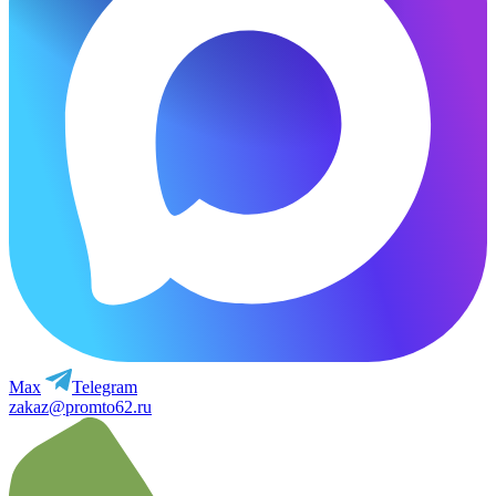
Max
Telegram
zakaz@promto62.ru