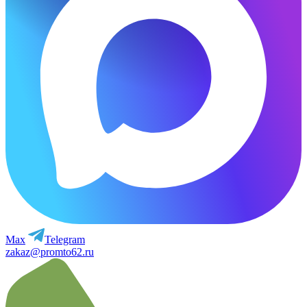
Max
Telegram
zakaz@promto62.ru