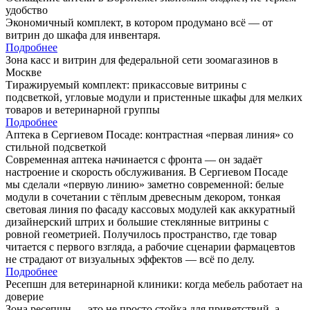
удобство
Экономичный комплект, в котором продумано всё — от
витрин до шкафа для инвентаря.
Подробнее
Зона касс и витрин для федеральной сети зоомагазинов в
Москве
Тиражируемый комплект: прикассовые витрины с
подсветкой, угловые модули и пристенные шкафы для мелких
товаров и ветеринарной группы
Подробнее
Аптека в Сергиевом Посаде: контрастная «первая линия» со
стильной подсветкой
Современная аптека начинается с фронта — он задаёт
настроение и скорость обслуживания. В Сергиевом Посаде
мы сделали «первую линию» заметно современной: белые
модули в сочетании с тёплым древесным декором, тонкая
световая линия по фасаду кассовых модулей как аккуратный
дизайнерский штрих и большие стеклянные витрины с
ровной геометрией. Получилось пространство, где товар
читается с первого взгляда, а рабочие сценарии фармацевтов
не страдают от визуальных эффектов — всё по делу.
Подробнее
Ресепшн для ветеринарной клиники: когда мебель работает на
доверие
Зона ресепшн — это не просто стойка для приветствий, а