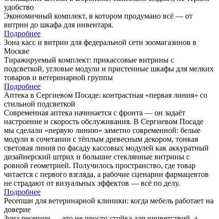
удобство
Экономичный комплект, в котором продумано всё — от
витрин до шкафа для инвентаря.
Подробнее
Зона касс и витрин для федеральной сети зоомагазинов в
Москве
Тиражируемый комплект: прикассовые витрины с
подсветкой, угловые модули и пристенные шкафы для мелких
товаров и ветеринарной группы
Подробнее
Аптека в Сергиевом Посаде: контрастная «первая линия» со
стильной подсветкой
Современная аптека начинается с фронта — он задаёт
настроение и скорость обслуживания. В Сергиевом Посаде
мы сделали «первую линию» заметно современной: белые
модули в сочетании с тёплым древесным декором, тонкая
световая линия по фасаду кассовых модулей как аккуратный
дизайнерский штрих и большие стеклянные витрины с
ровной геометрией. Получилось пространство, где товар
читается с первого взгляда, а рабочие сценарии фармацевтов
не страдают от визуальных эффектов — всё по делу.
Подробнее
Ресепшн для ветеринарной клиники: когда мебель работает на
доверие
Зона ресепшн — это не просто стойка для приветствий, а