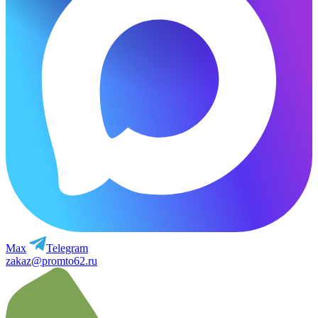
Max
Telegram
zakaz@promto62.ru