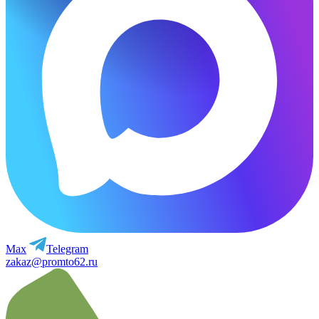
Max
Telegram
zakaz@promto62.ru