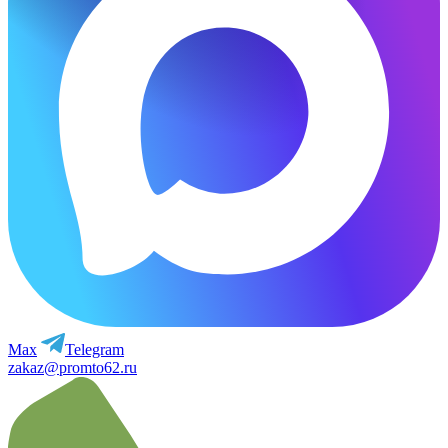
Max
Telegram
zakaz@promto62.ru