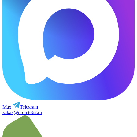
Max
Telegram
zakaz@promto62.ru